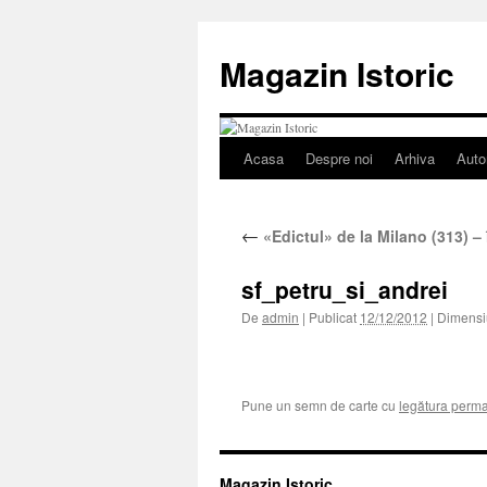
Sari
la
Magazin Istoric
conținut
Acasa
Despre noi
Arhiva
Auto
←
«Edictul» de la Milano (313) – î
sf_petru_si_andrei
De
admin
|
Publicat
12/12/2012
|
Dimensiu
Pune un semn de carte cu
legătura perm
Magazin Istoric