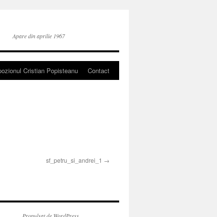
Apare din aprilie 1967
ozionul Cristian Popisteanu
Contact
sf_petru_si_andrei_1
Propulsat de WordPress.