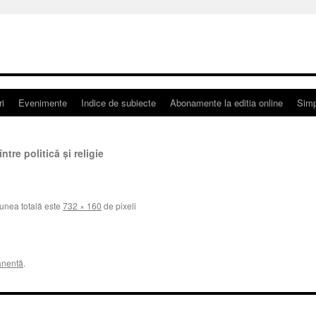
ri
Evenimente
Indice de subiecte
Abonamente la editia online
Simp
ntre politică și religie
nea totală este
732 × 160
de pixeli
anentă
.