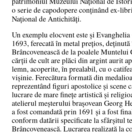
patrimoniul Muzeului Național de Istor
o serie de capodopere conținând ex-lib
Național de Antichități.
Un exemplu elocvent este și Evangheli
1693, ferecată în metal prețios, deținută 
Brâncovenească de la poalele Muntelui 
cărții de cult are plăci din argint aurit a
lemn, acoperite, în prealabil, cu o catif
vișinie. Ferecătura formată din medalioa
reprezentând figuri apostolice și scene 
lucrare de mare finețe artistică și religioa
atelierul meșterului brașovean Georg Hel
a fost comandată prin 1691 și a fost fina
conform datării specificate la sfârșitul t
Brâncovenească. Lucrarea realizată la 