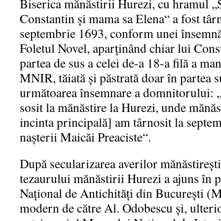
Biserica mănăstirii Hurezi, cu hramul „S
Constantin și mama sa Elena“ a fost târn
septembrie 1693, conform unei însemnă
Foletul Novel, aparținând chiar lui Con
partea de sus a celei de-a 18-a filă a ma
MNIR, tăiată și păstrată doar în partea 
următoarea însemnare a domnitorului: „
sosit la mănăstire la Hurezi, unde mănăst
incinta principală] am târnosit la septem
nașterii Maicăi Preaciste“.
După secularizarea averilor mănăstirești
tezaurului mănăstirii Hurezi a ajuns în
Național de Antichități din București (M
modern de către Al. Odobescu și, ulterio