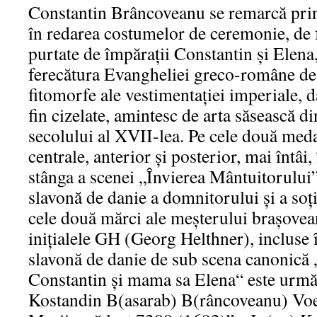
Constantin Brâncoveanu se remarcă prin 
în redarea costumelor de ceremonie, de f
purtate de împărații Constantin și Elena,
ferecătura Evangheliei greco-române de
fitomorfe ale vestimentației imperiale, d
fin cizelate, amintesc de arta săsească d
secolului al XVII-lea. Pe cele două med
centrale, anterior și posterior, mai întâi,
stânga a scenei „Învierea Mântuitorului”
slavonă de danie a domnitorului și a soți
cele două mărci ale meșterului brașovea
inițialele GH (Georg Helthner), incluse î
slavonă de danie de sub scena canonică „
Constantin și mama sa Elena“ este urmă
Kostandin B(asarab) B(râncoveanu) Voe