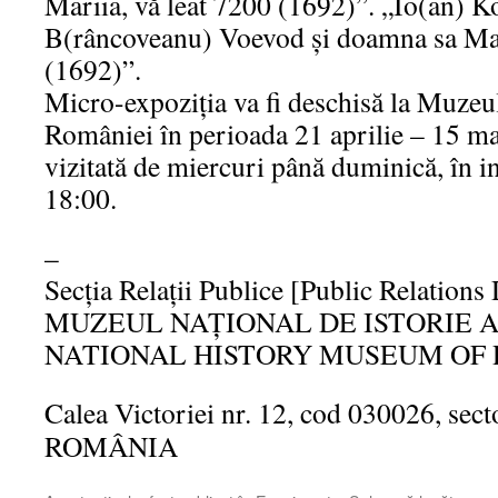
Mariia, vă leat 7200 (1692)”. „Io(an) K
B(râncoveanu) Voevod și doamna sa Mar
(1692)”.
Micro-expoziţia va fi deschisă la Muzeul
României în perioada 21 aprilie – 15 ma
vizitată de miercuri până duminică, în i
18:00.
–
Secţia Relaţii Publice [Public Relation
MUZEUL NAŢIONAL DE ISTORIE A
NATIONAL HISTORY MUSEUM OF
Calea Victoriei nr. 12, cod 030026, sect
ROMÂNIA