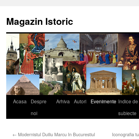
Sari
la
Magazin Istoric
conținut
Acasa
Despre
Arhiva
Autori
Evenimente
Indice de
noi
subiecte
←
Modernistul Duiliu Marcu In Bucurestiul
Iconografia tu