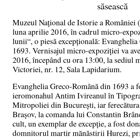
săsească
Muzeul Naţional de Istorie a României 
luna aprilie 2016, în cadrul micro-expo
lunii“, o piesă excepţională: Evanghel
1693. Vernisajul micro-expoziţiei va avea
2016, începând cu ora 13:00, la sediul 
Victoriei, nr. 12, Sala Lapidarium.
Evanghelia Greco-Română din 1693 a fos
ieromonahul Antim Ivireanul în Tipogr
Mitropoliei din Bucureşti, iar ferecătura 
Brașov, la comanda lui Constantin Brân
cult, un exemplar de excepție, a fost don
domnitorul martir mănăstirii Hurezi, pri