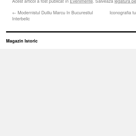
Acest articol a fost publicat în
Evenimente
. Salvează
legătura p
←
Modernistul Duiliu Marcu In Bucurestiul
Iconografia tu
Interbelic
Magazin Istoric