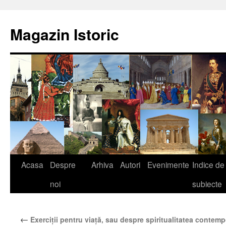
Sari
la
Magazin Istoric
conținut
Acasa
Despre
Arhiva
Autori
Evenimente
Indice de
noi
subiecte
←
Exerciții pentru viață, sau despre spiritualitatea contem