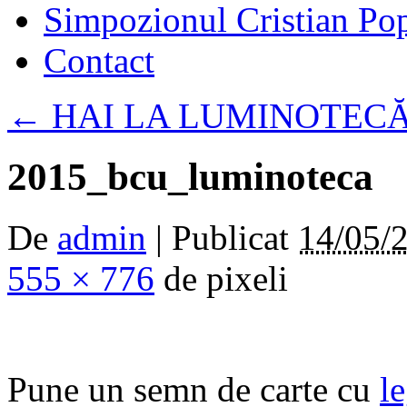
Simpozionul Cristian Po
Contact
←
HAI LA LUMINOTECĂ
2015_bcu_luminoteca
De
admin
|
Publicat
14/05/
555 × 776
de pixeli
Pune un semn de carte cu
l