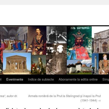
ri
Evenimente
Indice de subiecte
Abonamente la editia online
Simp
ea“, autor dr.
Armata română de la Prut la Stalingrad și înapoi la Prut
(1941-1944)
→