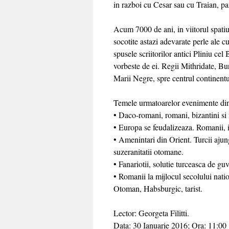
in razboi cu Cesar sau cu Traian, pan
Acum 7000 de ani, in viitorul spatiu
socotite astazi adevarate perle ale c
spusele scriitorilor antici Pliniu cel
vorbeste de ei. Regii Mithridate, Bu
Marii Negre, spre centrul continent
Temele urmatoarelor evenimente din s
• Daco-romani, romani, bizantini si 
• Europa se feudalizeaza. Romanii, in 
• Amenintari din Orient. Turcii aju
suzeranitatii otomane.
• Fanariotii, solutie turceasca de g
• Romanii la mijlocul secolului natio
Otoman, Habsburgic, tarist.
Lector: Georgeta Filitti.
Data: 30 Ianuarie 2016; Ora: 11:00