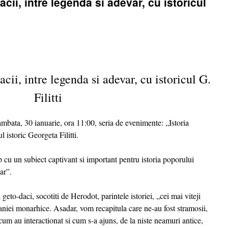
acii, intre legenda si adevar, cu istoricul
cii, intre legenda si adevar, cu istoricul G.
Filitti
mbata, 30 ianuarie, ora 11:00, seria de evenimente: „Istoria
 istoric Georgeta Filitti.
 cu un subiect captivant si important pentru istoria poporului
ar”.
eto-daci, socotiti de Herodot, parintele istoriei, „cei mai viteji
aniei monarhice. Asadar, vom recapitula care ne-au fost stramosii,
cum au interactionat si cum s-a ajuns, de la niste neamuri antice,