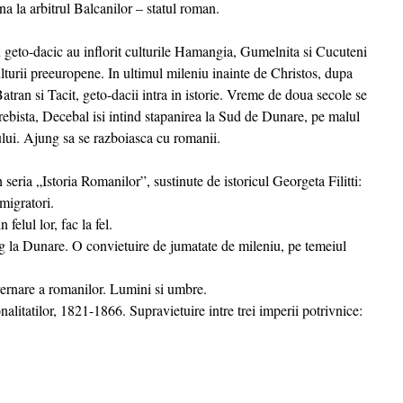
a la arbitrul Balcanilor – statul roman.
 geto-dacic au inflorit culturile Hamangia, Gumelnita si Cucuteni
ulturii preeuropene. In ultimul mileniu inainte de Christos, dupa
 Batran si Tacit, geto-dacii intra in istorie. Vreme de doua secole se
rebista, Decebal isi intind stapanirea la Sud de Dunare, pe malul
ului. Ajung sa se razboiasca cu romanii.
eria „Istoria Romanilor”, sustinute de istoricul Georgeta Filitti:
migratori.
felul lor, fac la fel.
ng la Dunare. O convietuire de jumatate de mileniu, pe temeiul
uvernare a romanilor. Lumini si umbre.
nalitatilor, 1821-1866. Supravietuire intre trei imperii potrivnice: