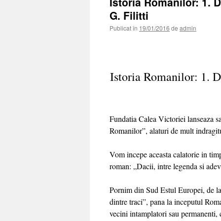
Istoria Romanilor: 1. D
G. Filitti
Publicat în
19/01/2016
de
admin
Istoria Romanilor: 1. Da
Fundatia Calea Victoriei lanseaza sa
Romanilor”, alaturi de mult indragitul
Vom incepe aceasta calatorie in timp
roman: „Dacii, intre legenda si adev
Pornim din Sud Estul Europei, de la g
dintre traci”, pana la inceputul Rom
vecini intamplatori sau permanenti, 