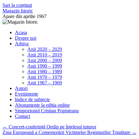
Sari la conținut
Magazin Istoric
Apare din aprilie 1967
Acasa
Despre noi
Arhiva
Anii 2020 – 2029
Anii 2010 – 2019
Anii 2000 – 2009
Anii 1990 – 1999
Anii 1980 – 1989
Anii 1970 – 1979
Anii 1967 – 1969
Autori
Evenimente
Indice de subiecte
Abonamente la editia online
Simpozionul Cristian Popisteanu
Contact
←
Concert-conferinţă Oedip pe înţelesul tuturor
Ziua Europeană a Comemorării Victimelor Regimurilor Totalitare
→