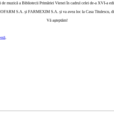
 muzică a Bibliotecii Primăriei Vienei în cadrul celei de-a XVI-a ediți
BIOFARM S.A. și FARMEXIM S.A. și va avea loc la Casa Titulescu, din Ș
Vă aşteptăm!
entă
.