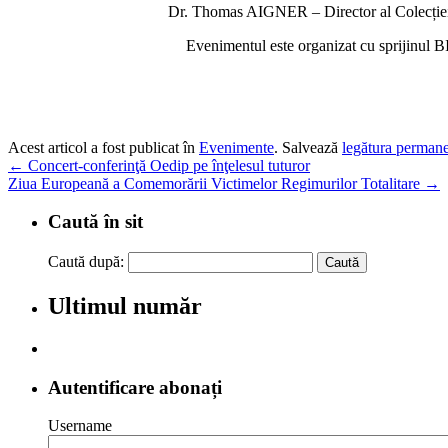
Dr. Thomas AIGNER – Director al Colecției de
Evenimentul este organizat cu sprijinul 
Acest articol a fost publicat în
Evenimente
. Salvează
legătura perman
←
Concert-conferinţă Oedip pe înţelesul tuturor
Ziua Europeană a Comemorării Victimelor Regimurilor Totalitare
→
Caută în sit
Caută după:
Ultimul număr
Autentificare abonați
Username