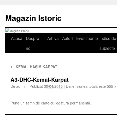
Sari
la
Magazin Istoric
conținut
Acasa
Despre
Arhiva
Autori
Evenimente
Indice de
noi
subiecte
←
KEMAL HAŞIM KARPAT
A3-DHC-Kemal-Karpat
De
admin
|
Publicat
30/04/2015
|
Dimensiunea totală este
555 ×
Pune un semn de carte cu
legătura permanentă
.