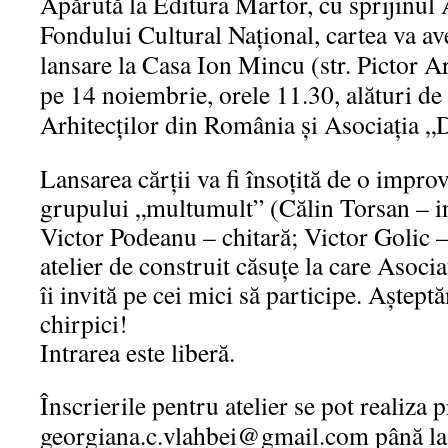
Apărută la Editura Martor, cu sprijinul 
Fondului Cultural Național, cartea va a
lansare la Casa Ion Mincu (str. Pictor A
pe 14 noiembrie, orele 11.30, alături de
Arhitecților din România și Asociația „
Lansarea cărții va fi însoțită de o impro
grupului „multumult” (Călin Torsan – in
Victor Podeanu – chitară; Victor Golic –
atelier de construit căsuțe la care Asoci
îi invită pe cei mici să participe. Aștept
chirpici!
Intrarea este liberă.
Înscrierile pentru atelier se pot realiza 
georgiana.c.vlahbei@gmail.com până la