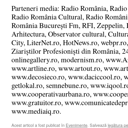
Parteneri media: Radio România, Radio 
Radio România Cultural, Radio România
România București Fm, RFI, Zeppelin, I
Arhitectura, Observator cultural, Cult
City, LiterNet.ro, HotNews.ro, webpr.ro
Ziariștilor Profesioniști din România, 2
onlinegallery.ro, modernism.ro, www.Ar
www.artline.ro, www.artout.ro, www.art
www.decosieco.ro, www.daciccool.ro, w
getlokal.ro, semnebune.ro, www.iqool.r
www.cooperativaurbana.ro, www.cooperat
www.gratuitor.ro, www.comunicatedepre
www.mediaiq.ro.
Acest articol a fost publicat în
Evenimente
. Salvează
legătura p