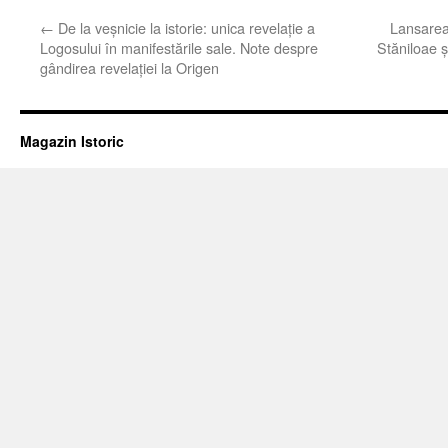
←
De la veșnicie la istorie: unica revelație a
Lansarea 
Logosului în manifestările sale. Note despre
Stăniloae ș
gândirea revelației la Origen
Magazin Istoric