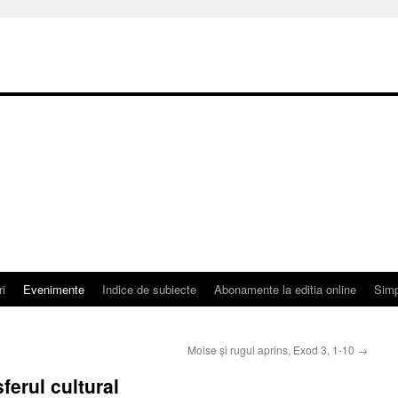
ri
Evenimente
Indice de subiecte
Abonamente la editia online
Simp
Moise și rugul aprins, Exod 3, 1-10
→
sferul cultural