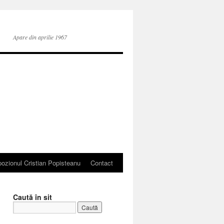
Apare din aprilie 1967
ozionul Cristian Popisteanu
Contact
Caută în sit