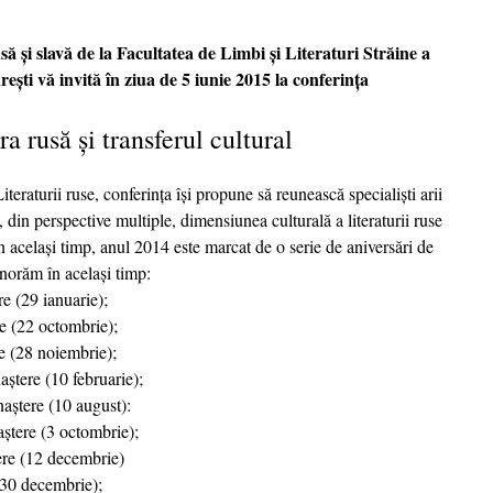
ă și slavă de la Facultatea de Limbi și Literaturi Străine a
rești vă invită în ziua de 5 iunie 2015 la conferința
ra rusă și transferul cultural
teraturii ruse, conferința își propune să reunească specialiști arii
, din perspective multiple, dimensiunea culturală a literaturii ruse
 În același timp, anul 2014 este marcat de o serie de aniversări de
norăm în același timp:
e (29 ianuarie);
re (22 octombrie);
e (28 noiembrie);
aștere (10 februarie);
aștere (10 august):
aștere (3 octombrie);
ere (12 decembrie)
(30 decembrie);