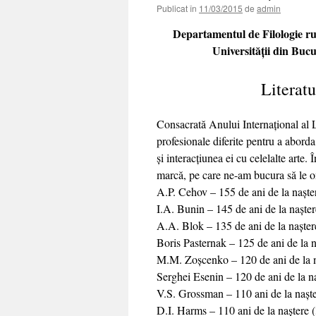
Publicat în
11/03/2015
de
admin
Departamentul de Filologie rus
Universității din Bucu
Literatu
Consacrată Anului Internațional al Li
profesionale diferite pentru a aborda
și interacțiunea ei cu celelalte arte.
marcă, pe care ne-am bucura să le o
A.P. Cehov – 155 de ani de la nașter
I.A. Bunin – 145 de ani de la naște
A.A. Blok – 135 de ani de la nașter
Boris Pasternak – 125 de ani de la n
M.M. Zoșcenko – 120 de ani de la n
Serghei Esenin – 120 de ani de la n
V.S. Grossman – 110 ani de la nașt
D.I. Harms – 110 ani de la naștere 