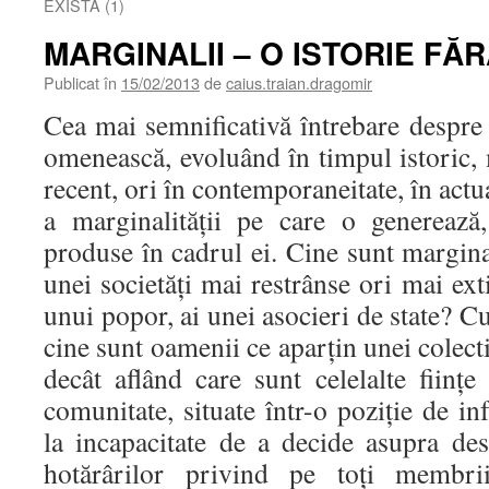
EXISTĂ (1)
MARGINALII – O ISTORIE FĂ
Publicat în
15/02/2013
de
caius.traian.dragomir
Cea mai semnificativă întrebare despre 
omenească, evoluând în timpul istoric,
recent, ori în contemporaneitate, în actua
a marginalităţii pe care o generează
produse în cadrul ei. Cine sunt margin
unei societăţi mai restrânse ori mai exti
unui popor, ai unei asocieri de state? 
cine sunt oamenii ce aparţin unei colecti
decât aflând care sunt celelalte fiinţe
comunitate, situate într-o poziţie de in
la incapacitate de a decide asupra de
hotărârilor privind pe toţi membrii