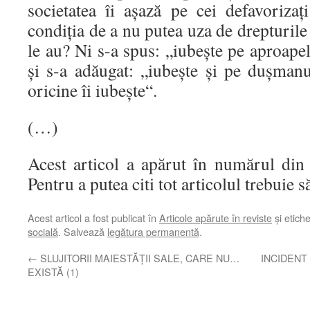
societatea îi aşază pe cei defavoriza
condiţia de a nu putea uza de drepturile 
le au? Ni s-a spus: „iubeşte pe aproapel
şi s-a adăugat: „iubeşte şi pe duşmanu
oricine îi iubeşte“.
(…)
Acest articol a apărut în numărul din
Pentru a putea citi tot articolul trebuie 
Acest articol a fost publicat în
Articole apărute în reviste
și etich
socială
. Salvează
legătura permanentă
.
←
SLUJITORII MAIESTĂŢII SALE, CARE NU…
INCIDENT
EXISTĂ (1)