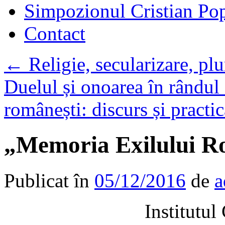
Simpozionul Cristian Po
Contact
←
Religie, secularizare, p
Duelul și onoarea în rândul 
românești: discurs și practi
„Memoria Exilului R
Publicat în
05/12/2016
de
a
Institutu