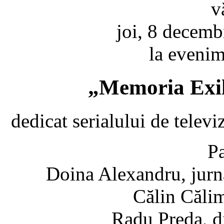
v
joi, 8 decemb
la evenim
„Memoria Exi
dedicat serialului de telev
Pa
Doina Alexandru, jurn
Călin Călim
Radu Preda, d