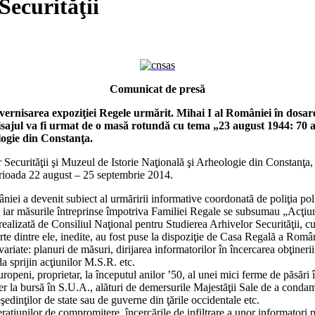
Securităţii
Comunicat de presă
ernisarea expoziţiei Regele urmărit. Mihai I al României în dosarele
sajul va fi urmat de o masă rotundă cu tema „23 august 1944: 70 an
ogie din Constanţa.
 Securităţii şi Muzeul de Istorie Naţională şi Arheologie din Constanţa
perioada 22 august – 25 septembrie 2014.
ei a devenit subiect al urmăririi informative coordonată de poliţia poli
 iar măsurile întreprinse împotriva Familiei Regale se subsumau „Acţiu
realizată de Consiliul Naţional pentru Studierea Arhivelor Securităţii, c
e dintre ele, inedite, au fost puse la dispoziţie de Casa Regală a Români
ariate: planuri de măsuri, dirijarea informatorilor în încercarea obţine
a sprijin acţiunilor M.S.R. etc.
openi, proprietar, la începutul anilor ’50, al unei mici ferme de păsări 
ker la bursă în S.U.A., alături de demersurile Majestăţii Sale de a conda
dinţilor de state sau de guverne din ţările occidentale etc.
eraţiunilor de compromitere, încercările de infiltrare a unor informatori