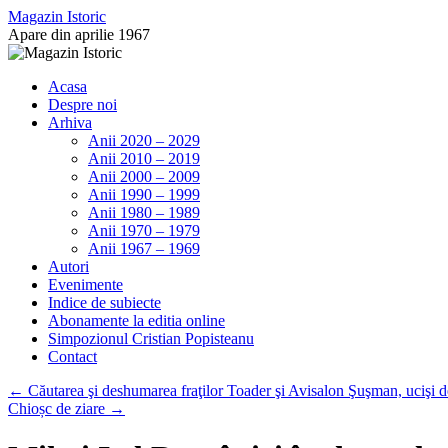
Sari
Magazin Istoric
la
Apare din aprilie 1967
conținut
Acasa
Despre noi
Arhiva
Anii 2020 – 2029
Anii 2010 – 2019
Anii 2000 – 2009
Anii 1990 – 1999
Anii 1980 – 1989
Anii 1970 – 1979
Anii 1967 – 1969
Autori
Evenimente
Indice de subiecte
Abonamente la editia online
Simpozionul Cristian Popisteanu
Contact
←
Căutarea şi deshumarea fraţilor Toader şi Avisalon Şuşman, ucişi de
Chioșc de ziare
→