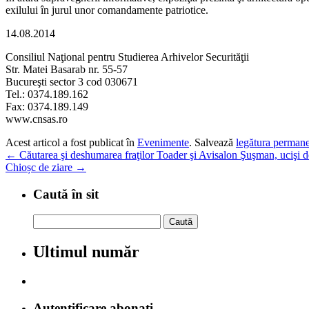
exilului în jurul unor comandamente patriotice.
14.08.2014
Consiliul Naţional pentru Studierea Arhivelor Securităţii
Str. Matei Basarab nr. 55-57
Bucureşti sector 3 cod 030671
Tel.: 0374.189.162
Fax: 0374.189.149
www.cnsas.ro
Acest articol a fost publicat în
Evenimente
. Salvează
legătura perman
←
Căutarea şi deshumarea fraţilor Toader şi Avisalon Şuşman, ucişi de
Chioșc de ziare
→
Caută în sit
Caută
după:
Ultimul număr
Autentificare abonați