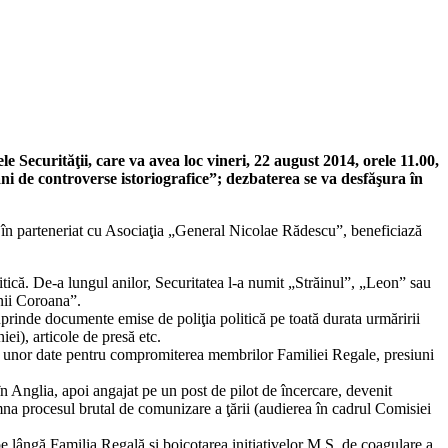
 Securităţii, care va avea loc vineri, 22 august 2014, orele 11.00,
i de controverse istoriografice”; dezbaterea se va desfăşura în
, în parteneriat cu Asociaţia „General Nicolae Rădescu”, beneficiază
tică. De-a lungul anilor, Securitatea l-a numit „Străinul”, „Leon” sau
nii Coroana”.
uprinde documente emise de poliţia politică pe toată durata urmăririi
ei), articole de presă etc.
rii unor date pentru compromiterea membrilor Familiei Regale, presiuni
în Anglia, apoi angajat pe un post de pilot de încercare, devenit
mna procesul brutal de comunizare a ţării (audierea în cadrul Comisiei
 pe lângă Familia Regală şi boicotarea iniţiativelor M.S. de coagulare a