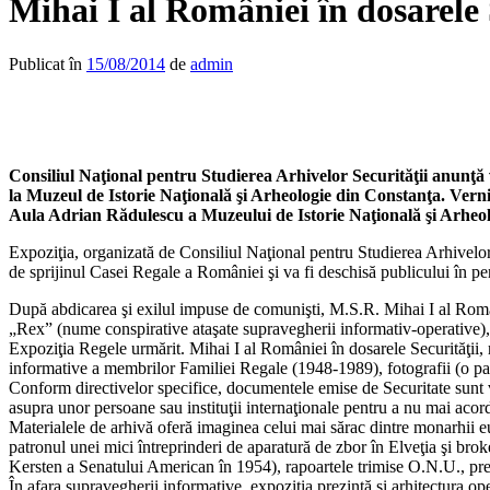
Mihai I al României în dosarele 
Publicat în
15/08/2014
de
admin
Consiliul Naţional pentru Studierea Arhivelor Securităţii anunţă v
la Muzeul de Istorie Naţională şi Arheologie din Constanţa. Verni
Aula Adrian Rădulescu a Muzeului de Istorie Naţională şi Arheol
Expoziţia, organizată de Consiliul Naţional pentru Studierea Arhivelor
de sprijinul Casei Regale a României şi va fi deschisă publicului în 
După abdicarea şi exilul impuse de comunişti, M.S.R. Mihai I al Români
„Rex” (nume conspirative ataşate supravegherii informativ-operative),
Expoziţia Regele urmărit. Mihai I al României în dosarele Securităţii, 
informative a membrilor Familiei Regale (1948-1989), fotografii (o part
Conform directivelor specifice, documentele emise de Securitate sunt v
asupra unor persoane sau instituţii internaţionale pentru a nu mai acord
Materialele de arhivă oferă imaginea celui mai sărac dintre monarhii eur
patronul unei mici întreprinderi de aparatură de zbor în Elveţia şi bro
Kersten a Senatului American în 1954), rapoartele trimise O.N.U., preşe
În afara supravegherii informative, expoziţia prezintă şi arhitectura op