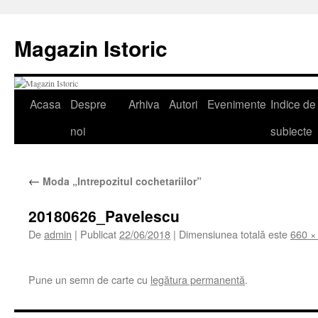
Sari
la
Magazin Istoric
conținut
Acasa
Despre
Arhiva
Autori
Evenimente
Indice de
noi
subiecte
←
Moda „Intrepozitul cochetariilor”
20180626_Pavelescu
De
admin
|
Publicat
22/06/2018
|
Dimensiunea totală este
660 ×
Pune un semn de carte cu
legătura permanentă
.