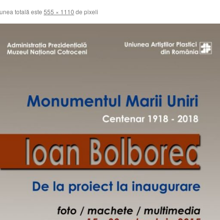
nea totală este
555 × 1110
de pixeli