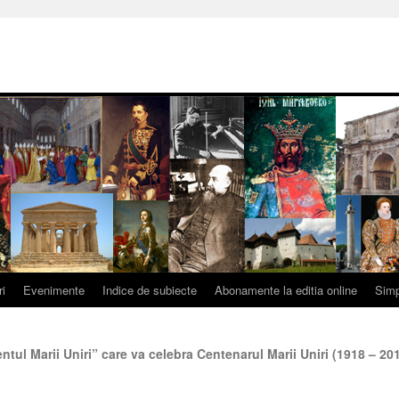
ri
Evenimente
Indice de subiecte
Abonamente la editia online
Simp
ul Marii Uniri” care va celebra Centenarul Marii Uniri (1918 – 20