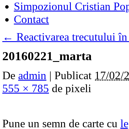
Simpozionul Cristian Po
Contact
←
Reactivarea trecutului î
20160221_marta
De
admin
|
Publicat
17/02/
555 × 785
de pixeli
Pune un semn de carte cu
l