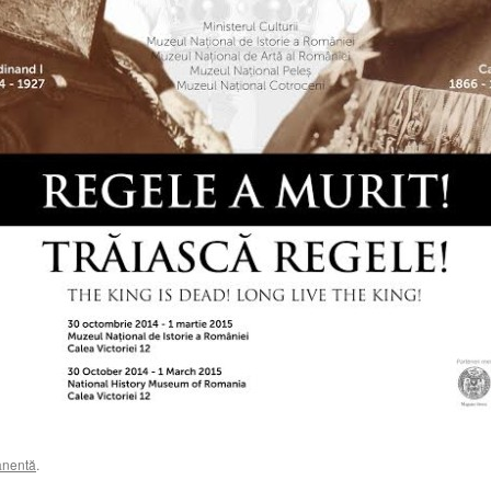
anentă
.