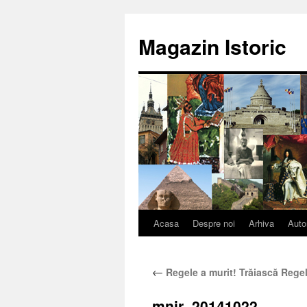
Sari
la
Magazin Istoric
conținut
Acasa
Despre noi
Arhiva
Auto
←
Regele a murit! Trăiască Regel
mnir_20141022