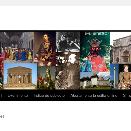
ri
Evenimente
Indice de subiecte
Abonamente la editia online
Simp
e!