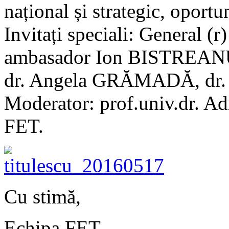
național și strategic, oportun
Invitați speciali: General
ambasador Ion BISTREANU, 
dr. Angela GRĂMADĂ, dr
Moderator: prof.univ.dr. A
FET.
Cu stimă,
Echipa FET