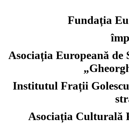
Fundația Eu
împ
Asociația Europeană de S
„Gheorgh
Institutul Frații Golesc
st
Asociația Culturală 