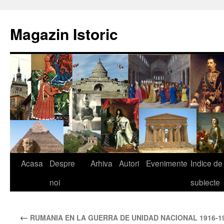
Sari
la
Magazin Istoric
conținut
Acasa
Despre
Arhiva
Autori
Evenimente
Indice de
noi
subiecte
←
RUMANIA EN LA GUERRA DE UNIDAD NACIONAL 1916-1