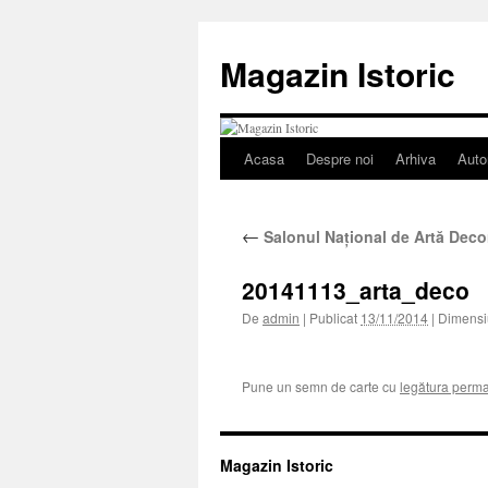
Sari
la
Magazin Istoric
conținut
Acasa
Despre noi
Arhiva
Auto
←
Salonul Naţional de Artă Deco
20141113_arta_deco
De
admin
|
Publicat
13/11/2014
|
Dimensiu
Pune un semn de carte cu
legătura perm
Magazin Istoric