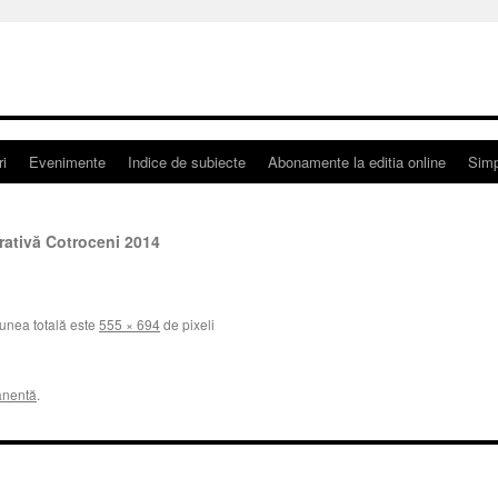
ri
Evenimente
Indice de subiecte
Abonamente la editia online
Simp
rativă Cotroceni 2014
nea totală este
555 × 694
de pixeli
anentă
.