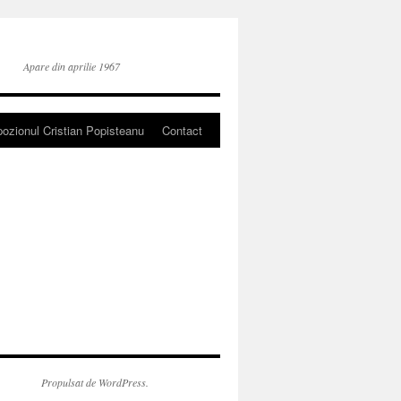
Apare din aprilie 1967
ozionul Cristian Popisteanu
Contact
Propulsat de WordPress.