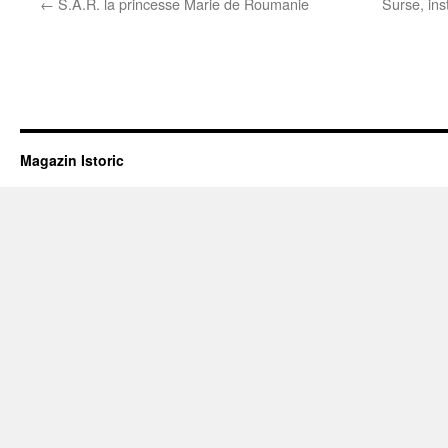
←
S.A.R. la princesse Marie de Roumanie
Surse, ins
Magazin Istoric