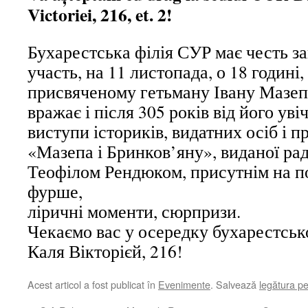
Victoriei, 216, et. 2!
Бухарестська філія СУР має честь з
участь, на 11 листопада, о 18 годині,
присвяченому гетьману Івану Мазепі
вражає і після 305 років від його уві
виступи істориків, видатних осіб і п
«Мазепа і Бринков’яну», виданої р
Теофілом Рендюком, присутнім на под
фурше,
ліричні моменти, сюрпризи.
Чекаємо вас у осередку бухарестсько
Каля Вікторієй, 216!
Acest articol a fost publicat în
Evenimente
. Salvează
legătura p