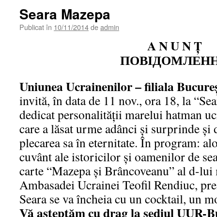
Seara Mazepa
Publicat în
10/11/2014
de
admin
A N U N Ţ
ПОВІДОМЛЕН
Uniunea Ucrainenilor – filiala Bucureş
invită, în data de 11 nov., ora 18, la “
dedicat personalităţii marelui hatman u
care a lăsat urme adânci şi surprinde şi 
plecarea sa în eternitate. În program: alo
cuvânt ale istoricilor şi oamenilor de s
carte “Mazepa şi Brâncoveanu” al d-lui m
Ambasadei Ucrainei Teofil Rendiuc, prez
Seara se va încheia cu un cocktail, un mo
Vă aşteptăm cu drag la sediul UUR-Bu