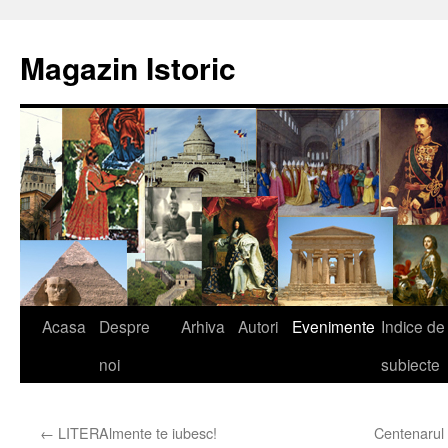
Sari
la
Magazin Istoric
conținut
Acasa
Despre
Arhiva
Autori
Evenimente
Indice de
noi
subiecte
←
LITERAlmente te iubesc!
Centenarul 