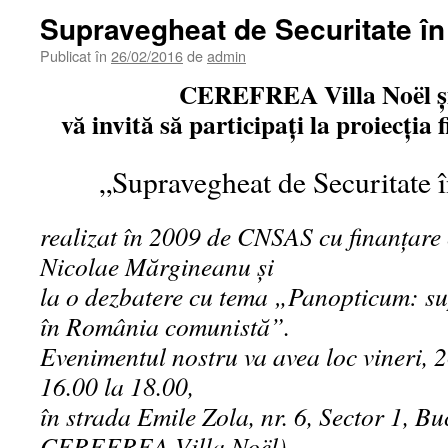
Supravegheat de Securitate în 
Publicat în
26/02/2016
de
admin
CEREFREA Villa Noël 
vă invită să participați la proiecți
„
Supravegheat de Securitate î
realizat în 2009 de CNSAS cu finanțare 
Nicolae Mărgineanu și
la o dezbatere cu tema „Panopticum: su
în România comunistă”.
Evenimentul nostru va avea loc vineri, 2
16.00 la 18.00,
în strada Emile Zola, nr. 6, Sector 1, Bu
CEREFREA Villa Noël).