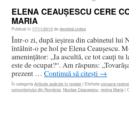
ELENA CEAUŞESCU CERE C
MARIA
Publicat în
17/11/2013
de
decebal.urdea
Într-o zi, după ieşirea din cabinetul lu
întâlnit-o pe hol pe Elena Ceauşescu. M-
ameninţător: „Ia ascultă, ce tot cauţi tu la
este de ocupat?“. Am răspuns: „Tovarăş
prezent …
Continuă să citești
→
În categoria
Articole apărute în reviste
|
Etichete
coroana regine
comunismului din România
,
Nicolae Ceauşescu
,
regina Maria
|
C