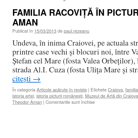
FAMILIA RACOVIŢĂ ÎN PICTU
AMAN
Publicat în
15/03/2013
de
paul.rezeanu
Undeva, în inima Craiovei, pe actuala stra
printre case vechi şi blocuri noi, între Va
Ştefan cel Mare (fosta Valea Orbeţilor), 
strada Al.I. Cuza (fosta Uliţa Mare şi s
citești
→
În categoria
Articole apărute în reviste
|
Etichete
Craiova
,
famili
istoria artei
,
istoria picturii româneşti
,
Muzeul de Artă din Craiov
pentru
Theodor Aman
|
Comentariile sunt închise
FAMILIA
RACOVIŢĂ
ÎN
PICTURA
LUI