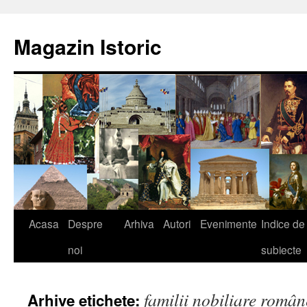
Sari
la
Magazin Istoric
conținut
Acasa
Despre
Arhiva
Autori
Evenimente
Indice de
noi
subiecte
familii nobiliare român
Arhive etichete: