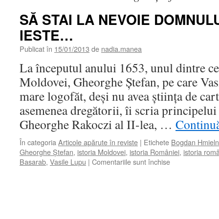
SĂ STAI LA NEVOIE DOMNULU
IESTE…
Publicat în
15/01/2013
de
nadia.manea
La începutul anului 1653, unul dintre ce
Moldovei, Gheorghe Ştefan, pe care Vasi
mare logofăt, deşi nu avea ştiinţa de car
asemenea dregătorii, îi scria principelui
Gheorghe Rakoczi al II-lea, …
Continuă
În categoria
Articole apărute în reviste
|
Etichete
Bogdan Hmielni
Gheorghe Ştefan
,
istoria Moldovei
,
istoria României
,
istoria româ
pentru
Basarab
,
Vasile Lupu
|
Comentariile sunt închise
SĂ
STAI
LA
NEVOIE
DOMNULUI,