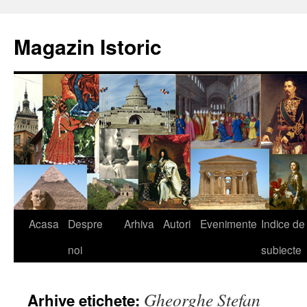
Sari
la
Magazin Istoric
conținut
Acasa
Despre
Arhiva
Autori
Evenimente
Indice de
noi
subiecte
Gheorghe Ştefan
Arhive etichete: