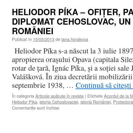
HELIODOR PÍKA – OFIŢER, PA
DIPLOMAT CEHOSLOVAC, UN 
ROMÂNIEI
Publicat în
15/05/2013
de
jana.horakova
Heliodor Píka s-a născut la 3 iulie 1897 
apropierea oraşului Opava (capitala Silez
rotar de ţară, Ignác Píka, şi a soţiei sal
Valášková. În ziua decretării mobilizării
septembrie 1938, …
Continuă să citești
În categoria
Articole apărute în reviste
|
Etichete
Acordul de la 
Heliodor Pika
,
istoria Cehoslovaciei
,
istoria României
,
Protectora
pentru
Comentariile sunt închise
HELIODOR
PÍKA
–
OFIŢER,