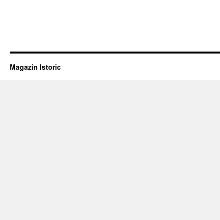
PATRIOT,
DIPLOMAT
CEHOSLOVAC,
UN
PRIETEN
AL
ROMÂNIEI
Magazin Istoric