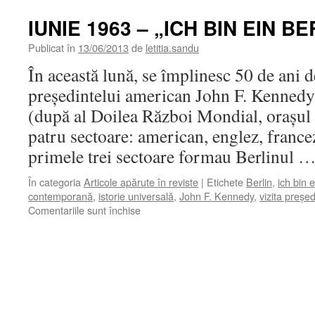
IUNIE 1963 – „ICH BIN EIN B
Publicat în
13/06/2013
de
letitia.sandu
În această lună, se împlinesc 50 de ani de
preşedintelui american John F. Kennedy 
(după al Doilea Război Mondial, oraşul 
patru sectoare: american, englez, francez
primele trei sectoare formau Berlinul 
În categoria
Articole apărute în reviste
|
Etichete
Berlin
,
ich bin e
contemporană
,
istorie universală
,
John F. Kennedy
,
vizita preşe
pentru
Comentariile sunt închise
IUNIE
1963
–
„ICH
BIN
EIN
BERLINER“