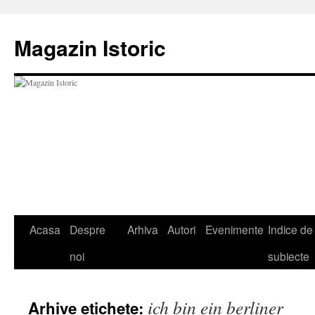
Sari
la
Magazin Istoric
conținut
Acasa
Despre
Arhiva
Autori
Evenimente
Indice de
noi
subiecte
ich bin ein berliner
Arhive etichete: