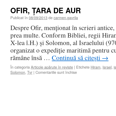
OFIR, ŢARA DE AUR
Publicat în
08/09/2013
de
carmen.gavrila
Despre Ofir, menţionat în scrieri antice, 
prea multe. Conform Bibliei, regii Hiram
X-lea î.H.) şi Solomon, al Israelului (97
organizat o expediţie maritimă pentru cu
rămâne însă …
Continuă să citești
→
În categoria
Articole apărute în reviste
|
Etichete
Hiram
,
Israel
,
i
pentru
Solomon
,
Tyr
|
Comentariile sunt închise
OFIR,
ŢARA
DE
AUR