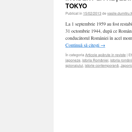
TOKYO
Publicat în
15/02/2013
de
vasile.dumitru.f
La 1 septembrie 1959 au fost restabil
31 octombrie 1944, după ce România 
conducătorul României în acel momen
Continuă să citești
→
În categoria
Articole apărute în reviste
|
Et
japoneze
,
istoria României
,
istoria români
spionajului
,
istorie contemporană
,
Japoni