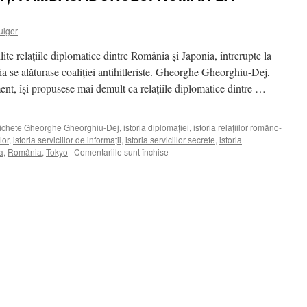
ulger
ite relaţiile diplomatice dintre România şi Japonia, întrerupte la
se alăturase coaliţiei antihitleriste. Gheorghe Gheorghiu-Dej,
t, îşi propusese mai demult ca relaţiile diplomatice dintre …
ichete
Gheorghe Gheorghiu-Dej
,
istoria diplomaţiei
,
istoria relaţiilor româno-
lor
,
istoria serviciilor de informaţii
,
istoria serviciilor secrete
,
istoria
pentru
a
,
România
,
Tokyo
|
Comentariile sunt închise
INCIDENT
LA
REŞEDINŢA
AMBASADORULUI
ROMÂN
LA
TOKYO