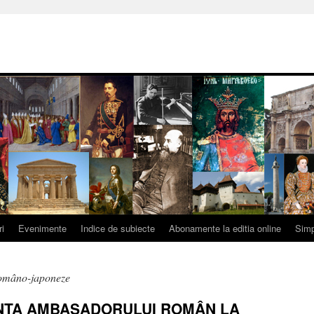
ri
Evenimente
Indice de subiecte
Abonamente la editia online
Simp
 româno-japoneze
INŢA AMBASADORULUI ROMÂN LA