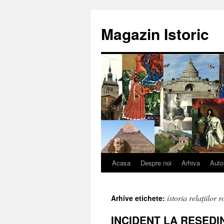
Sari
la
Magazin Istoric
conținut
Acasa
Despre noi
Arhiva
Auto
istoria relaţiilor
Arhive etichete:
INCIDENT LA REŞED