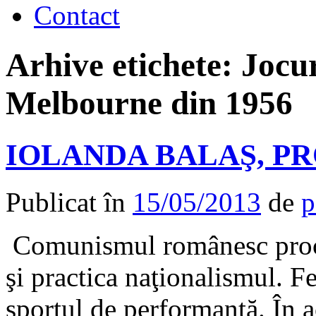
Contact
Arhive etichete:
Jocur
Melbourne din 1956
IOLANDA BALAŞ, P
Publicat în
15/05/2013
de
p
Comunismul românesc procl
şi practica naţionalismul. F
sportul de performanţă. În a