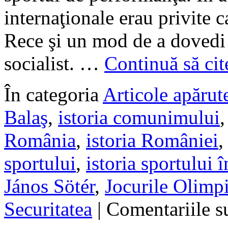
internaţionale erau privite 
Rece şi un mod de a dovedi 
socialist. …
Continuă să cit
În categoria
Articole apărute
Balaş
,
istoria comunimului
România
,
istoria României
sportului
,
istoria sportului
János Sötér
,
Jocurile Olimp
Securitatea
|
Comentariile s