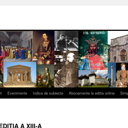
ri
Evenimente
Indice de subiecte
Abonamente la editia online
Simp
DIŢIA A XIII-A