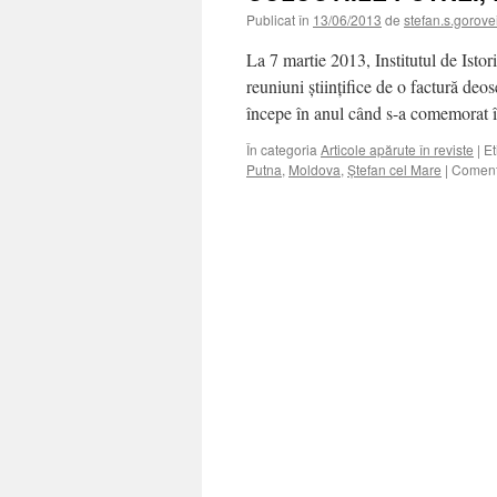
Publicat în
13/06/2013
de
stefan.s.gorove
La 7 martie 2013, Institutul de Istor
reuniuni ştiinţifice de o factură deos
începe în anul când s-a comemorat
În categoria
Articole apărute în reviste
|
Et
Putna
,
Moldova
,
Ştefan cel Mare
|
Comenta