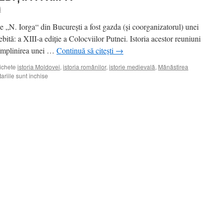
i
ie „N. Iorga“ din Bucureşti a fost gazda (şi coorganizatorul) unei
ebită: a XIII-a ediţie a Colocviilor Putnei. Istoria acestor reuniuni
 împlinirea unei …
Continuă să citești
→
ichete
istoria Moldovei
,
istoria românilor
,
istorie medievală
,
Mănăstirea
pentru
riile sunt închise
COLOCVIILE
PUTNEI,
EDIŢIA
A
XIII-
A