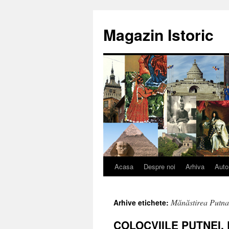
Sari
la
Magazin Istoric
conținut
Acasa
Despre noi
Arhiva
Auto
Mănăstirea Putna
Arhive etichete:
COLOCVIILE PUTNEI, E