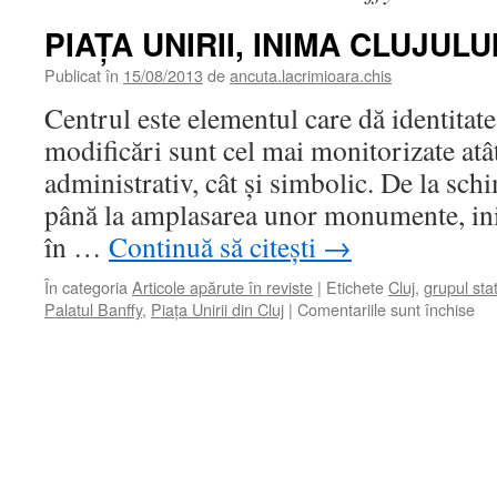
PIAŢA UNIRII, INIMA CLUJULU
Publicat în
15/08/2013
de
ancuta.lacrimioara.chis
Centrul este elementul care dă identitate
modificări sunt cel mai monitorizate atâ
administrativ, cât şi simbolic. De la sc
până la amplasarea unor monumente, in
în …
Continuă să citești
→
În categoria
Articole apărute în reviste
|
Etichete
Cluj
,
grupul sta
pen
Palatul Banffy
,
Piaţa Unirii din Cluj
|
Comentariile sunt închise
PI
UNI
IN
CL