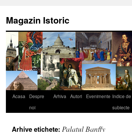
Sari
la
Magazin Istoric
conținut
Acasa
Despre
Arhiva
Autori
Evenimente
Indice de
noi
subiecte
Palatul Banffy
Arhive etichete: