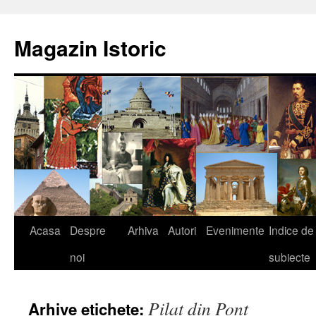
Sari
la
Magazin Istoric
conținut
Acasa
Despre
Arhiva
Autori
Evenimente
Indice de
noi
subiecte
Pilat din Pont
Arhive etichete: