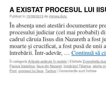
A EXISTAT PROCESUL LUI IIS
Publicat în
15/08/2013
de
mircea.dutu
În absenţa unei atestări documentare pre
procesului judiciar (cel mai probabil) di
cadrul căruia Iisus din Nazareth a fost 
moarte şi crucificat, a fost pusă de unii
întrebării. Într-adevăr, …
Continuă să ci
În categoria
Articole apărute în reviste
|
Etichete
Evanghelia dup
Flavius Iosephus
,
Iisus din Nazaret
,
împăratul Tiberius
,
istoria c
pentru
Pont
,
procesul lui Iisus
,
Tacitus
|
Comentariile sunt închise
A
EXIS
PROC
LUI
IISUS