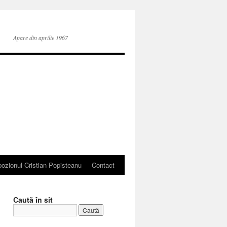
Apare din aprilie 1967
ozionul Cristian Popisteanu
Contact
Caută în sit