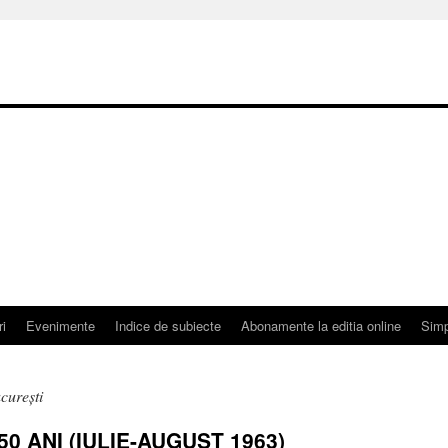
ri
Evenimente
Indice de subiecte
Abonamente la editia online
Simp
cureşti
0 ANI (IULIE-AUGUST 1963)