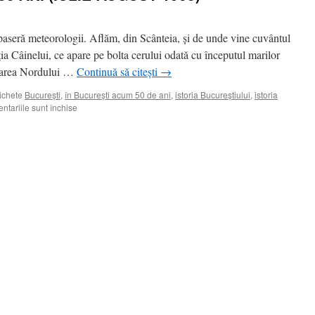
paseră meteorologii. Aflăm, din Scânteia, şi de unde vine cuvântul
aţia Câinelui, ce apare pe bolta cerului odată cu începutul marilor
 Marea Nordului …
Continuă să citești
→
ichete
Bucureşti
,
în Bucureşti acum 50 de ani
,
istoria Bucureştiului
,
istoria
pentru
tariile sunt închise
ÎN
BUCUREŞTI
ACUM
50
ANI
(IULIE-
AUGUST
1963)