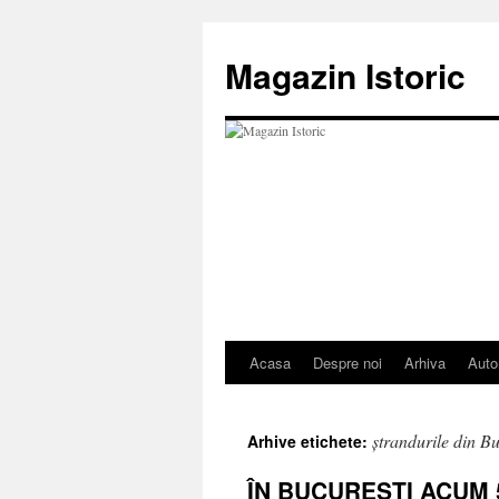
Sari
la
Magazin Istoric
conținut
Acasa
Despre noi
Arhiva
Auto
ştrandurile din Bu
Arhive etichete:
ÎN BUCUREŞTI ACUM 5