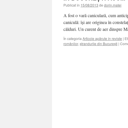
Publicat în
15/08/2013
de
dorin.matei
A fost o vară caniculară, cum antici
caniculă: îşi are originea în constel
călduri. Un curent de aer dinspre
În categoria
Articole apărute în reviste
|
Et
românilor
,
ştrandurile din Bucureşti
|
Comen