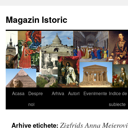
Sari
la
Magazin Istoric
conținut
Acasa
Despre
Arhiva
Autori
Evenimente
Indice de
noi
subiecte
Zigfrids Anna Meierovi
Arhive etichete: