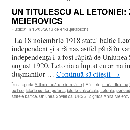
UN TITULESCU AL LETONIEI:
MEIEROVICS
Publicat în
15/05/2013
de
eriks.jekabsons
La 18 noiembrie 1918 statul baltic Leto
independent şi a rămas astfel până în va
independenţa i-a fost răpită de Uniunea 
august 1920, Letonia a luptat cu arma 
duşmanilor …
Continuă să citești
→
În categoria
Articole apărute în reviste
|
Etichete
istoria diplomaţ
baltice
,
istorie contemporană
,
istorie universală
,
Letonia
,
perioad
statele baltice
,
Uniunea Sovietică
,
URSS
,
Zigfrids Anna Meierov