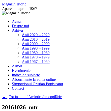
Sari
Magazin Istoric
la
Apare din aprilie 1967
conținut
Acasa
Despre noi
Arhiva
Anii 2020 – 2029
Anii 2010 – 2019
Anii 2000 – 2009
Anii 1990 – 1999
Anii 1980 – 1989
Anii 1970 – 1979
Anii 1967 – 1969
Autori
Evenimente
Indice de subiecte
Abonamente la editia online
Simpozionul Cristian Popisteanu
Contact
←
„Tot înainte!”Amintiri din copilărie
20161026_mtr