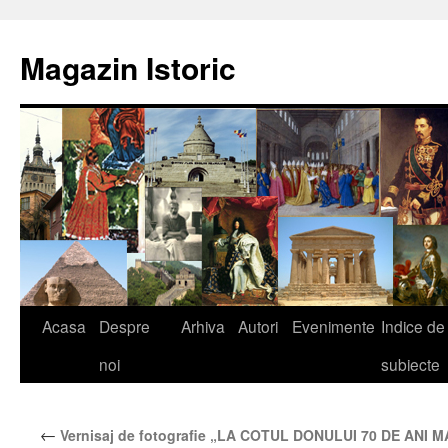
Sari
la
Magazin Istoric
conținut
Acasa
Despre
Arhiva
Autori
Evenimente
Indice de
noi
subiecte
←
Vernisaj de fotografie „LA COTUL DONULUI 70 DE ANI 