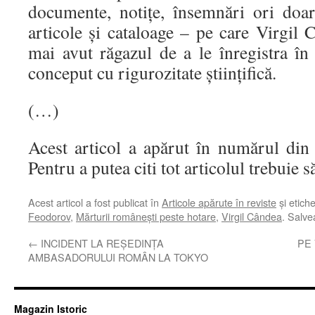
documente, notiţe, însemnări ori doar
articole şi cataloage – pe care Virgil
mai avut răgazul de a le înregistra în 
conceput cu rigurozitate ştiinţifică.
(…)
Acest articol a apărut în numărul din
Pentru a putea citi tot articolul trebuie 
Acest articol a fost publicat în
Articole apărute în reviste
și etich
Feodorov
,
Mărturii româneşti peste hotare
,
Virgil Cândea
. Salv
←
INCIDENT LA REŞEDINŢA
PE 
AMBASADORULUI ROMÂN LA TOKYO
Magazin Istoric