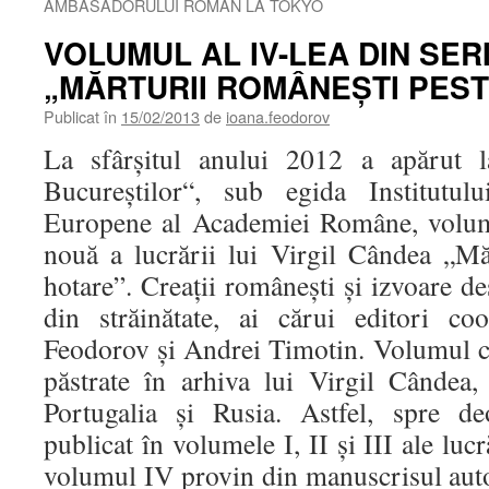
AMBASADORULUI ROMÂN LA TOKYO
VOLUMUL AL IV-LEA DIN SER
„MĂRTURII ROMÂNEŞTI PES
Publicat în
15/02/2013
de
ioana.feodorov
La sfârşitul anului 2012 a apărut l
Bucureştilor“, sub egida Institutul
Europene al Academiei Române, volum
nouă a lucrării lui Virgil Cândea „Mă
hotare”. Creaţii româneşti şi izvoare de
din străinătate, ai cărui editori co
Feodorov şi Andrei Timotin. Volumul cu
păstrate în arhiva lui Virgil Cândea, 
Portugalia şi Rusia. Astfel, spre de
publicat în volumele I, II şi III ale lucr
volumul IV provin din manuscrisul autoru