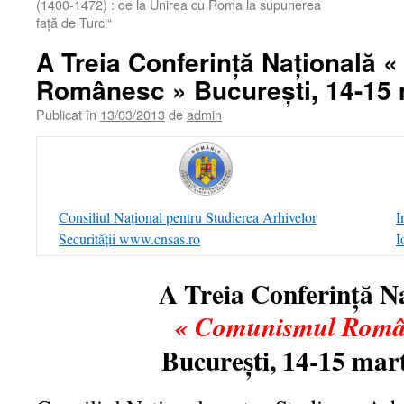
(1400-1472) : de la Unirea cu Roma la supunerea
față de Turci“
A Treia Conferinţă Naţională
Românesc » Bucureşti, 14-15 
Publicat în
13/03/2013
de
admin
Consiliul Naţional pentru Studierea Arhivelor
I
Securităţii www.cnsas.ro
I
A Treia Conferinţă N
« Comunismul Româ
Bucureşti, 14-15 mar