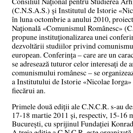
Consiliul Naţional pentru Studierea Arhi
(C.N.S.A.S.) şi Institutul de Istorie «Nic
în luna octombrie a anului 2010, proiec
Naţională «Comunismul Românesc» (C.N.
propune instituţionalizarea unei conferi
dezvoltării studiilor privind comunismu
european. Conferinţa – care are un caract
se adresează tuturor celor interesaţi de 
comunismului românesc – se organizează
a Institutului de Istorie «Nicolae Iorga»
fiecărui an.
Primele două ediţii ale C.N.C.R. s-au de
17-18 martie 2011 şi, respectiv, 15-16 m
Bucureşti, cu sprijinul Fundaţiei Konra
A treia ediţie a C.N.C.R. este organizată,