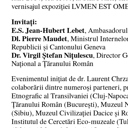
vernisajul expoziției LVMEN EST OM
Invitați:
E.S. Jean-Hubert Lebet
, Ambasadorul 
Dl. Pierre Maudet
, Ministrul Internel
Republicii și Cantonului Geneva
Dr. Virgil Ștefan Nițulescu
, Director 
Național a Țăranului Român
Evenimentul inițiat de dr. Laurent Chrza
colaborării dintre numeroși parteneri, p
Etnografic al Transilvaniei (Cluj-Napoc
Țăranului Român (București), Muzeul N
(Sibiu), Muzeul Civilizației Dacice și 
Institutul de Cercetări Eco-muzeale (Tu