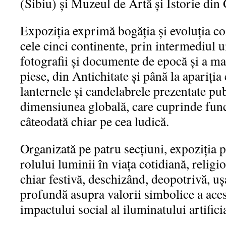
(Sibiu) și Muzeul de Artă și Istorie din
Expoziția exprimă bogăția și evoluția co
cele cinci continente, prin intermediul un
fotografii și documente de epocă și a mai
piese, din Antichitate și până la apariția 
lanternele și candelabrele prezentate pub
dimensiunea globală, care cuprinde funcți
câteodată chiar pe cea ludică.
Organizată pe patru secțiuni, expoziția 
rolului luminii în viața cotidiană, religio
chiar festivă, deschizând, deopotrivă, uș
profundă asupra valorii simbolice a aces
impactului social al iluminatului artificia