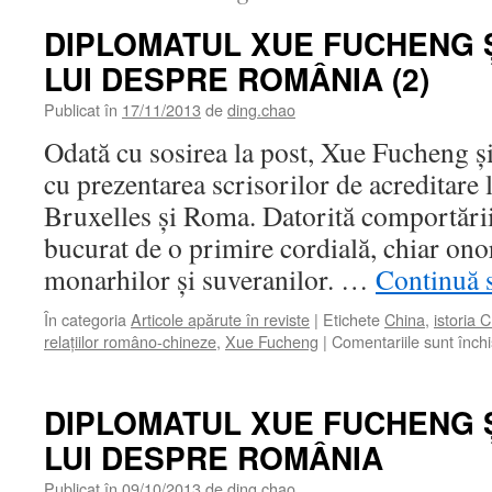
DIPLOMATUL XUE FUCHENG Ş
LUI DESPRE ROMÂNIA (2)
Publicat în
17/11/2013
de
ding.chao
Odată cu sosirea la post, Xue Fucheng şi
cu prezentarea scrisorilor de acreditare 
Bruxelles şi Roma. Datorită comportării 
bucurat de o primire cordială, chiar ono
monarhilor şi suveranilor. …
Continuă s
În categoria
Articole apărute în reviste
|
Etichete
China
,
istoria C
relaţiilor româno-chineze
,
Xue Fucheng
|
Comentariile sunt înch
DIPLOMATUL XUE FUCHENG Ş
LUI DESPRE ROMÂNIA
Publicat în
09/10/2013
de
ding.chao