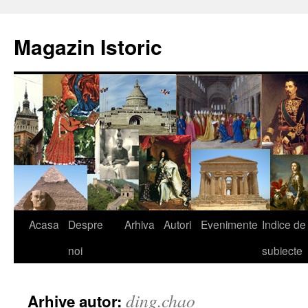
Sari
la
Magazin Istoric
conținut
Acasa
Despre
Arhiva
Autori
Evenimente
Indice de
noi
subiecte
ding.chao
Arhive autor: