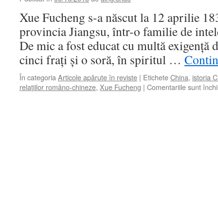
Xue Fucheng s-a născut la 12 aprilie 18
provincia Jiangsu, într-o familie de intel
De mic a fost educat cu multă exigenţă de 
cinci fraţi şi o soră, în spiritul …
Contin
În categoria
Articole apărute în reviste
|
Etichete
China
,
istoria C
relaţiilor româno-chineze
,
Xue Fucheng
|
Comentariile sunt înch