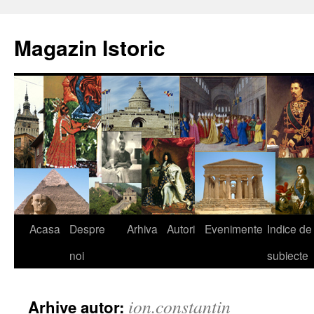
Sari
la
Magazin Istoric
conținut
Acasa
Despre
Arhiva
Autori
Evenimente
Indice de
noi
subiecte
ion.constantin
Arhive autor: