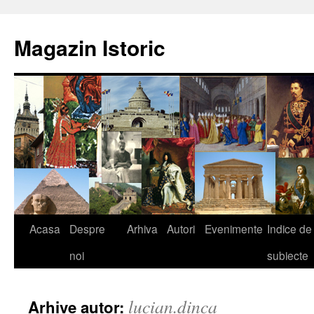
Sari
la
Magazin Istoric
conținut
Acasa
Despre
Arhiva
Autori
Evenimente
Indice de
noi
subiecte
lucian.dinca
Arhive autor: