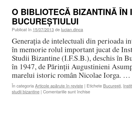
O BIBLIOTECĂ BIZANTINĂ ÎN 
BUCUREŞTIULUI
Publicat în
15/07/2013
de
lucian.dinca
Generaţia de intelectuali din perioada in
în memorie rolul important jucat de Inst
Studii Bizantine (I.F.S.B.), deschis în 
în 1947, de Părinţii Augustinieni Asumpţi
marelui istoric român Nicolae Iorga. 
În categoria
Articole apărute în reviste
|
Etichete
Bucureşti
,
Inst
pentru
studii bizantine
|
Comentariile sunt închise
O
BIBLIOTECĂ
BIZANTINĂ
ÎN
INIMA
BUCUREŞTIULUI