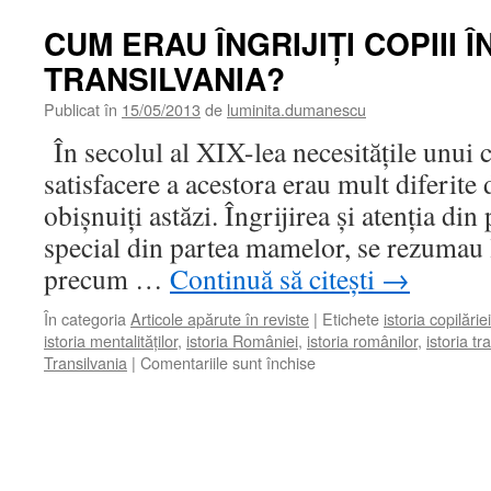
CUM ERAU ÎNGRIJIŢI COPIII Î
TRANSILVANIA?
Publicat în
15/05/2013
de
luminita.dumanescu
În secolul al XIX-lea necesităţile unui 
satisfacere a acestora erau mult diferite
obişnuiţi astăzi. Îngrijirea şi atenţia din 
special din partea mamelor, se rezumau 
precum …
Continuă să citești
→
În categoria
Articole apărute în reviste
|
Etichete
istoria copilăriei
istoria mentalităţilor
,
istoria României
,
istoria românilor
,
istoria tra
Transilvania
|
Comentariile sunt închise
pentru
CUM
ERAU
ÎNGRIJIŢI
COPIII
ÎN