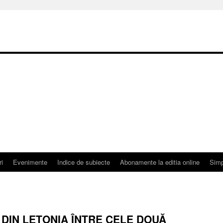
ri
Evenimente
Indice de subiecte
Abonamente la editia online
Simp
DIN LETONIA ÎNTRE CELE DOUĂ