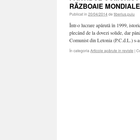
RĂZBOAIE MONDIALE
Publicat în
20/04/2014
de
tiberius.puiu
Într-o lucrare apărută în 1999, isto
plecând de la dovezi solide, dar pân
Comunist din Letonia (P.C.d.L.) s-a
În categoria
Articole apărute în reviste
|
Co