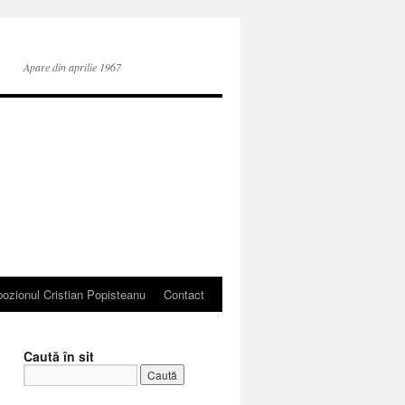
Apare din aprilie 1967
ozionul Cristian Popisteanu
Contact
Caută în sit