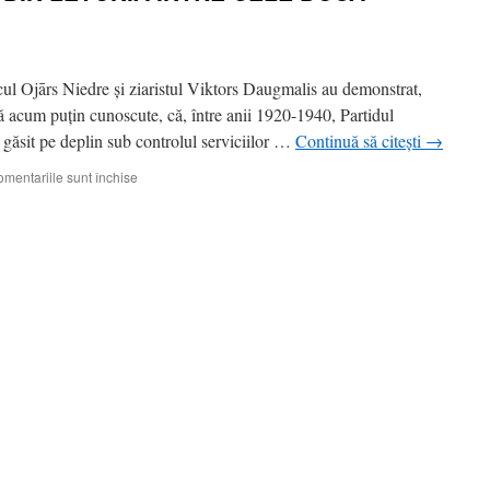
ricul Ojārs Niedre şi ziaristul Viktors Daugmalis au demonstrat,
ă acum puţin cunoscute, că, între anii 1920-1940, Partidul
 găsit pe deplin sub controlul serviciilor …
Continuă să citești
→
pentru
mentariile sunt închise
PARTIDUL
COMUNIST
DIN
LETONIA
ÎNTRE
CELE
DOUĂ
RĂZBOAIE
MONDIALE