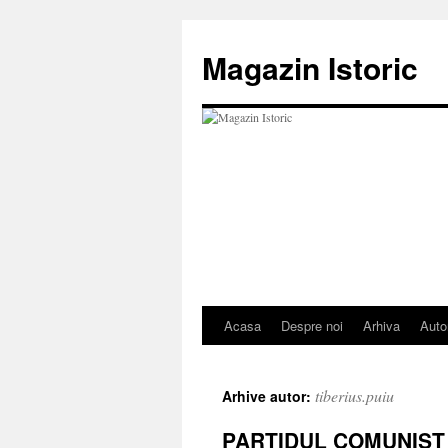
Sari
la
Magazin Istoric
conținut
Acasa
Despre noi
Arhiva
Auto
tiberius.puiu
Arhive autor:
PARTIDUL COMUNIST 