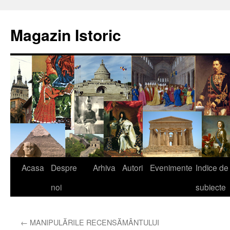
Sari
la
Magazin Istoric
conținut
Acasa
Despre
Arhiva
Autori
Evenimente
Indice de
noi
subiecte
←
MANIPULĂRILE RECENSĂMÂNTULUI