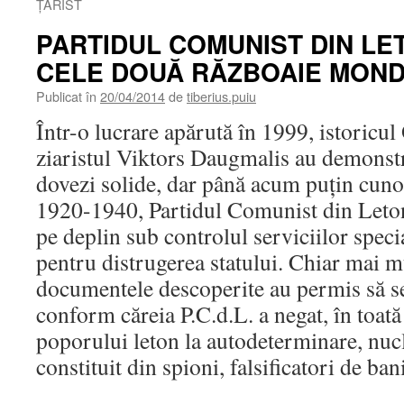
ŢARIST
PARTIDUL COMUNIST DIN LE
CELE DOUĂ RĂZBOAIE MOND
Publicat în
20/04/2014
de
tiberius.puiu
Într-o lucrare apărută în 1999, istoricul
ziaristul Viktors Daugmalis au demonstr
dovezi solide, dar până acum puţin cunosc
1920-1940, Partidul Comunist din Letoni
pe deplin sub controlul serviciilor speci
pentru distrugerea statului. Chiar mai mu
documentele descoperite au permis să s
conform căreia P.C.d.L. a negat, în toată 
poporului leton la autodeterminare, nucl
constituit din spioni, falsificatori de bani