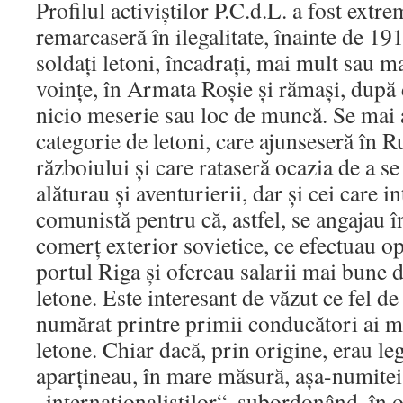
Profilul activiştilor P.C.d.L. a fost extre
remarcaseră în ilegalitate, înainte de 191
soldaţi letoni, încadraţi, mai mult sau m
voinţe, în Armata Roşie şi rămaşi, după 
nicio meserie sau loc de muncă. Se mai 
categorie de letoni, care ajunseseră în R
războiului şi care rataseră ocazia de a se 
alăturau şi aventurierii, dar şi cei care i
comunistă pentru că, astfel, se angajau î
comerţ exterior sovietice, ce efectuau ope
portul Riga şi ofereau salarii mai bune d
letone. Este interesant de văzut ce fel d
numărat printre primii conducători ai m
letone. Chiar dacă, prin origine, erau le
aparţineau, în mare măsură, aşa-numitei
„internaţionaliştilor“, subordonând, în