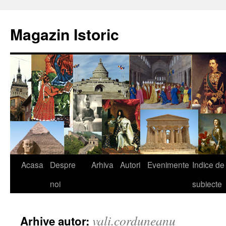
Sari
la
Magazin Istoric
conținut
Acasa
Despre
Arhiva
Autori
Evenimente
Indice de
noi
subiecte
vali.corduneanu
Arhive autor: