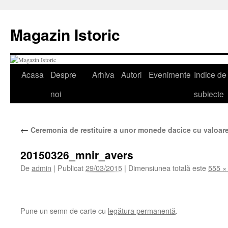
Sari
la
Magazin Istoric
conținut
Acasa
Despre
Arhiva
Autori
Evenimente
Indice de
noi
subiecte
←
Ceremonia de restituire a unor monede dacice cu valoar
20150326_mnir_avers
De
admin
|
Publicat
29/03/2015
|
Dimensiunea totală este
555 ×
Pune un semn de carte cu
legătura permanentă
.