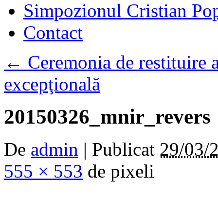
Simpozionul Cristian Po
Contact
←
Ceremonia de restituire 
excepţională
20150326_mnir_revers
De
admin
|
Publicat
29/03/
555 × 553
de pixeli