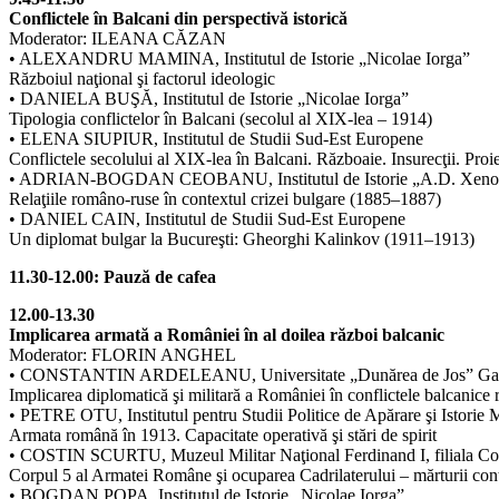
Conflictele în Balcani din perspectivă istorică
Moderator: ILEANA CĂZAN
• ALEXANDRU MAMINA, Institutul de Istorie „Nicolae Iorga”
Războiul naţional şi factorul ideologic
• DANIELA BUŞĂ, Institutul de Istorie „Nicolae Iorga”
Tipologia conflictelor în Balcani (secolul al XIX-lea – 1914)
• ELENA SIUPIUR, Institutul de Studii Sud-Est Europene
Conflictele secolului al XIX-lea în Balcani. Războaie. Insurecţii. Proie
• ADRIAN-BOGDAN CEOBANU, Institutul de Istorie „A.D. Xenop
Relaţiile româno-ruse în contextul crizei bulgare (1885–1887)
• DANIEL CAIN, Institutul de Studii Sud-Est Europene
Un diplomat bulgar la Bucureşti: Gheorghi Kalinkov (1911–1913)
11.30-12.00: Pauză de cafea
12.00-13.30
Implicarea armată a României în al doilea război balcanic
Moderator: FLORIN ANGHEL
• CONSTANTIN ARDELEANU, Universitate „Dunărea de Jos” Gal
Implicarea diplomatică şi militară a României în conflictele balcanice
• PETRE OTU, Institutul pentru Studii Politice de Apărare şi Istorie M
Armata română în 1913. Capacitate operativă şi stări de spirit
• COSTIN SCURTU, Muzeul Militar Naţional Ferdinand I, filiala Co
Corpul 5 al Armatei Române şi ocuparea Cadrilaterului – mărturii co
• BOGDAN POPA, Institutul de Istorie „Nicolae Iorga”