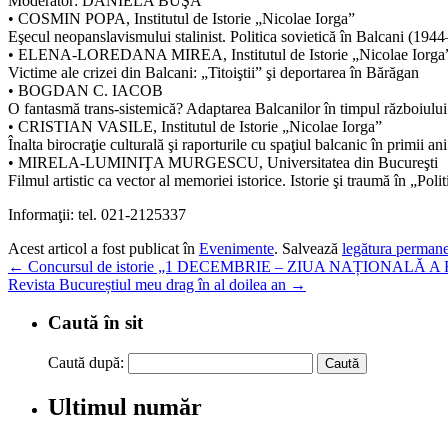
Moderator: DANIELA BUŞĂ
• COSMIN POPA, Institutul de Istorie „Nicolae Iorga”
Eşecul neopanslavismului stalinist. Politica sovietică în Balcani (194
• ELENA-LOREDANA MIREA, Institutul de Istorie „Nicolae Iorga
Victime ale crizei din Balcani: „Titoiştii” şi deportarea în Bărăgan
• BOGDAN C. IACOB
O fantasmă trans-sistemică? Adaptarea Balcanilor în timpul războiului
• CRISTIAN VASILE, Institutul de Istorie „Nicolae Iorga”
Înalta birocraţie culturală şi raporturile cu spaţiul balcanic în primii
• MIRELA-LUMINIŢA MURGESCU, Universitatea din Bucureşti
Filmul artistic ca vector al memoriei istorice. Istorie şi traumă în „Po
Informaţii: tel. 021-2125337
Acest articol a fost publicat în
Evenimente
. Salvează
legătura perman
←
Concursul de istorie „1 DECEMBRIE – ZIUA NAȚIONALĂ 
Revista Bucureștiul meu drag în al doilea an
→
Caută în sit
Caută după:
Ultimul număr