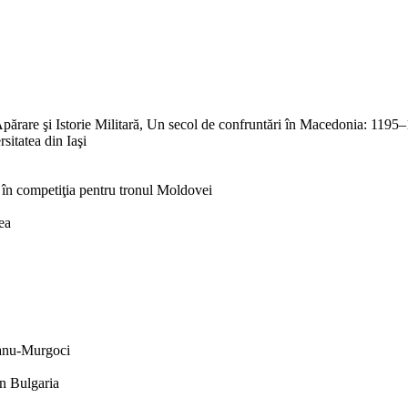
re şi Istorie Militară, Un secol de confruntări în Macedonia: 1195
tea din Iaşi
 în competiţia pentru tronul Moldovei
ea
eanu-Murgoci
din Bulgaria