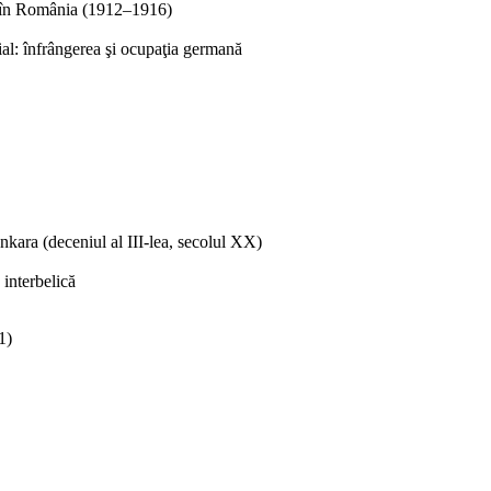
or în România (1912–1916)
l: înfrângerea şi ocupaţia germană
nkara (deceniul al III-lea, secolul XX)
 interbelică
1)