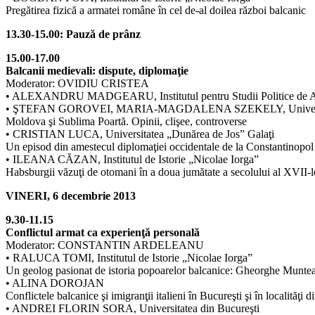
Pregătirea fizică a armatei române în cel de-al doilea război balcanic
13.30-15.00: Pauză de prânz
15.00-17.00
Balcanii medievali: dispute, diplomaţie
Moderator: OVIDIU CRISTEA
• ALEXANDRU MADGEARU, Institutul pentru Studii Politice de Apăra
• ŞTEFAN GOROVEI, MARIA-MAGDALENA SZEKELY, Universita
Moldova şi Sublima Poartă. Opinii, clişee, controverse
• CRISTIAN LUCA, Universitatea „Dunărea de Jos” Galaţi
Un episod din amestecul diplomaţiei occidentale de la Constantinopol
• ILEANA CĂZAN, Institutul de Istorie „Nicolae Iorga”
Habsburgii văzuţi de otomani în a doua jumătate a secolului al XVII-l
VINERI, 6 decembrie 2013
9.30-11.15
Conflictul armat ca experienţă personală
Moderator: CONSTANTIN ARDELEANU
• RALUCA TOMI, Institutul de Istorie „Nicolae Iorga”
Un geolog pasionat de istoria popoarelor balcanice: Gheorghe Munt
• ALINA DOROJAN
Conflictele balcanice şi imigranţii italieni în Bucureşti şi în localităţi 
• ANDREI FLORIN SORA, Universitatea din Bucureşti