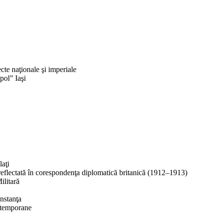
cte naţionale şi imperiale
ol” Iaşi
aţi
 reflectată în corespondenţa diplomatică britanică (1912–1913)
ilitară
nstanţa
ntemporane