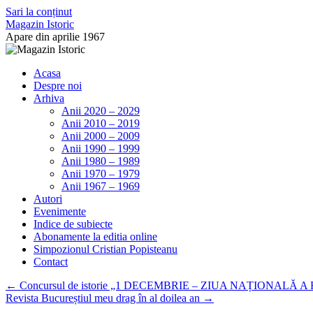
Sari la conținut
Magazin Istoric
Apare din aprilie 1967
Acasa
Despre noi
Arhiva
Anii 2020 – 2029
Anii 2010 – 2019
Anii 2000 – 2009
Anii 1990 – 1999
Anii 1980 – 1989
Anii 1970 – 1979
Anii 1967 – 1969
Autori
Evenimente
Indice de subiecte
Abonamente la editia online
Simpozionul Cristian Popisteanu
Contact
←
Concursul de istorie „1 DECEMBRIE – ZIUA NAȚIONALĂ 
Revista Bucureștiul meu drag în al doilea an
→