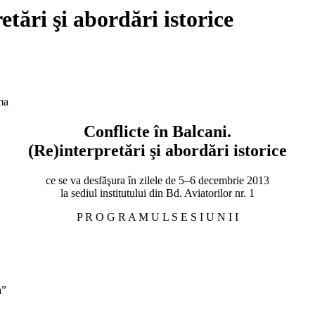
etări şi abordări istorice
ma
Conflicte în Balcani.
(Re)interpretări şi abordări istorice
ce se va desfăşura în zilele de 5–6 decembrie 2013
la sediul institutului din Bd. Aviatorilor nr. 1
P R O G R A M U L S E S I U N I I
a”