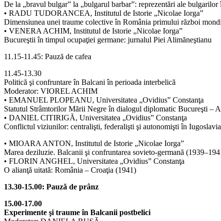
De la „bravul bulgar” la „bulgarul barbar”: reprezentări ale bulgaril
• RADU TUDORANCEA, Institutul de Istorie „Nicolae Iorga”
Dimensiunea unei traume colective în România primului război mondia
• VENERA ACHIM, Institutul de Istorie „Nicolae Iorga”
Bucureştii în timpul ocupaţiei germane: jurnalul Piei Alimăneştianu
11.15-11.45: Pauză de cafea
11.45-13.30
Politică şi confruntare în Balcani în perioada interbelică
Moderator: VIOREL ACHIM
• EMANUEL PLOPEANU, Universitatea „Ovidius” Constanţa
Statutul Strâmtorilor Mării Negre în dialogul diplomatic Bucureşti – A
• DANIEL CITIRIGĂ, Universitatea „Ovidius” Constanţa
Conflictul viziunilor: centralişti, federalişti şi autonomişti în Iugoslavia
• MIOARA ANTON, Institutul de Istorie „Nicolae Iorga”
Marea deziluzie. Balcanii şi confruntarea sovieto-germană (1939–194
• FLORIN ANGHEL, Universitatea „Ovidius” Constanţa
O alianţă uitată: România – Croaţia (1941)
13.30-15.00: Pauză de prânz
15.00-17.00
Experimente şi traume în Balcanii postbelici