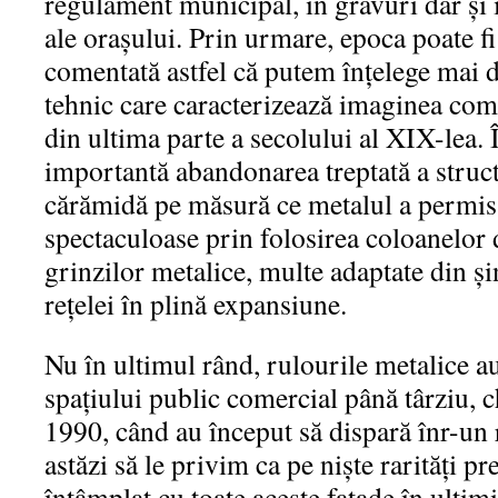
regulament municipal, în gravuri dar şi 
ale oraşului. Prin urmare, epoca poate fi 
comentată astfel că putem înţelege mai de
tehnic care caracterizează imaginea com
din ultima parte a secolului al XIX-lea. 
importantă abandonarea treptată a struct
cărămidă pe măsură ce metalul a permis
spectaculoase prin folosirea coloanelor 
grinzilor metalice, multe adaptate din şin
reţelei în plină expansiune.
Nu în ultimul rând, rulourile metalice a
spaţiului public comercial până târziu, c
1990, când au început să dispară înr-un 
astăzi să le privim ca pe nişte rarităţi pr
întâmplat cu toate aceste faţade în ultim